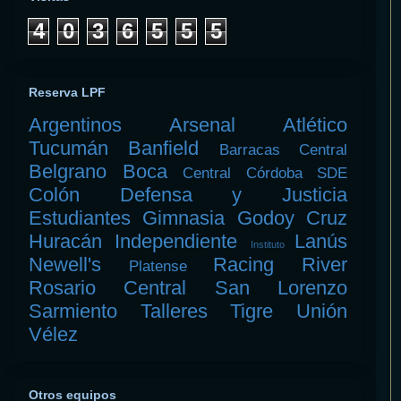
4
0
3
6
5
5
5
Reserva LPF
Argentinos
Arsenal
Atlético
Tucumán
Banfield
Barracas Central
Belgrano
Boca
Central Córdoba SDE
Colón
Defensa y Justicia
Estudiantes
Gimnasia
Godoy Cruz
Huracán
Independiente
Lanús
Instituto
Newell's
Racing
River
Platense
Rosario Central
San Lorenzo
Sarmiento
Talleres
Tigre
Unión
Vélez
Otros equipos