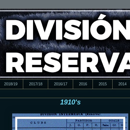
2018/19
2017/18
2016/17
2016
2015
2014
1910's