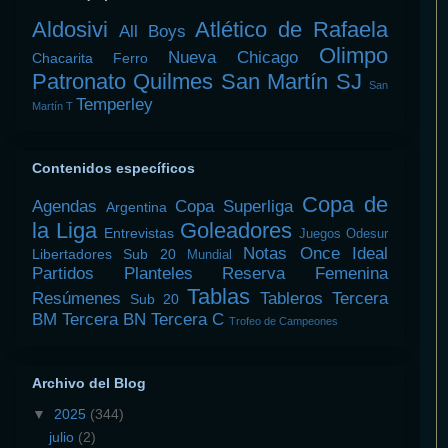
Aldosivi
Atlético de Rafaela
All Boys
Olimpo
Nueva Chicago
Chacarita
Ferro
Patronato
Quilmes
San Martín SJ
San
Temperley
Martín T
Contenidos específicos
Copa de
Agendas
Copa Superliga
Argentina
la Liga
Goleadores
Entrevistas
Juegos Odesur
Notas
Once Ideal
Libertadores Sub 20
Mundial
Partidos
Planteles
Reserva Femenina
Tablas
Resúmenes
Tableros
Tercera
Sub 20
BM
Tercera BN
Tercera C
Trofeo de Campeones
Archivo del Blog
▼
2025
(344)
julio
(2)