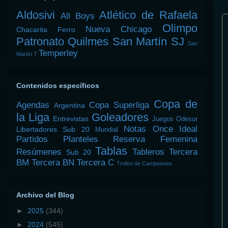
Aldosivi
Atlético de Rafaela
All Boys
Olimpo
Nueva Chicago
Chacarita
Ferro
Patronato
Quilmes
San Martín SJ
San
Temperley
Martín T
Contenidos específicos
Copa de
Agendas
Copa Superliga
Argentina
la Liga
Goleadores
Entrevistas
Juegos Odesur
Notas
Once Ideal
Libertadores Sub 20
Mundial
Partidos
Planteles
Reserva Femenina
Tablas
Resúmenes
Tableros
Tercera
Sub 20
BM
Tercera BN
Tercera C
Trofeo de Campeones
Archivo del Blog
►
2025
(344)
►
2024
(545)