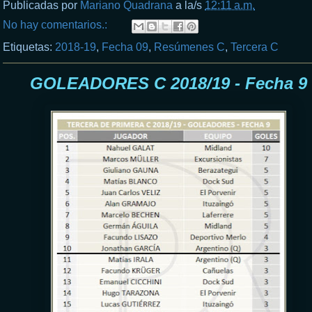
Publicadas por
Mariano Quadrana
a la/s
12:11 a.m.
No hay comentarios.:
Etiquetas:
2018-19
,
Fecha 09
,
Resúmenes C
,
Tercera C
GOLEADORES C 2018/19 - Fecha 9