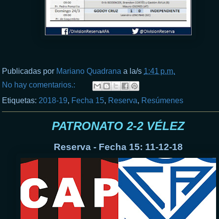
Publicadas por
Mariano Quadrana
a la/s
1:41 p.m.
No hay comentarios.:
Etiquetas:
2018-19
,
Fecha 15
,
Reserva
,
Resúmenes
PATRONATO 2-2 VÉLEZ
Reserva - Fecha 15: 11-12-18