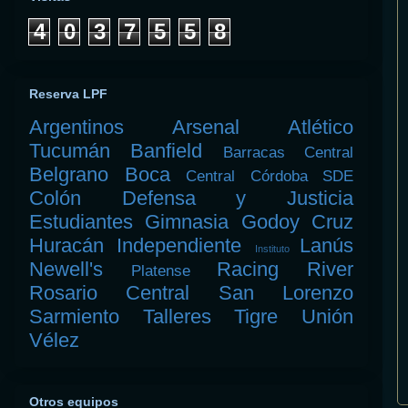
4
0
3
7
5
5
8
Reserva LPF
Argentinos
Arsenal
Atlético
Tucumán
Banfield
Barracas Central
Belgrano
Boca
Central Córdoba SDE
Colón
Defensa y Justicia
Estudiantes
Gimnasia
Godoy Cruz
Huracán
Independiente
Lanús
Instituto
Newell's
Racing
River
Platense
Rosario Central
San Lorenzo
Sarmiento
Talleres
Tigre
Unión
Vélez
Otros equipos