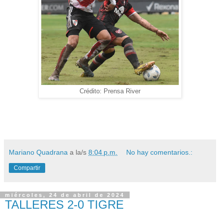
Crédito: Prensa River
Mariano Quadrana
a la/s
8:04 p.m.
No hay comentarios.:
Compartir
miércoles, 24 de abril de 2024
TALLERES 2-0 TIGRE