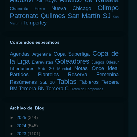
All Boys
Olimpo
Nueva Chicago
Chacarita
Ferro
Patronato
Quilmes
San Martín SJ
San
Temperley
Martín T
Contenidos específicos
Copa de
Agendas
Copa Superliga
Argentina
la Liga
Goleadores
Entrevistas
Juegos Odesur
Notas
Once Ideal
Libertadores Sub 20
Mundial
Partidos
Planteles
Reserva Femenina
Tablas
Resúmenes
Tableros
Tercera
Sub 20
BM
Tercera BN
Tercera C
Trofeo de Campeones
Archivo del Blog
►
2025
(344)
►
2024
(545)
►
2023
(1101)