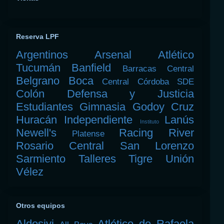
Reserva LPF
Argentinos
Arsenal
Atlético
Tucumán
Banfield
Barracas Central
Belgrano
Boca
Central Córdoba SDE
Colón
Defensa y Justicia
Estudiantes
Gimnasia
Godoy Cruz
Huracán
Independiente
Lanús
Instituto
Newell's
Racing
River
Platense
Rosario Central
San Lorenzo
Sarmiento
Talleres
Tigre
Unión
Vélez
Otros equipos
Aldosivi
Atlético de Rafaela