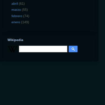
abril
(61)
marzo
(55)
febrero
(74)
enero
(149)
Wikipedia