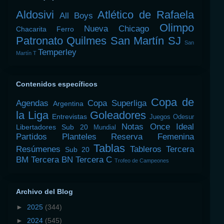
Aldosivi
Atlético de Rafaela
All Boys
Olimpo
Nueva Chicago
Chacarita
Ferro
Patronato
Quilmes
San Martín SJ
San
Temperley
Martín T
Contenidos específicos
Copa de
Agendas
Copa Superliga
Argentina
la Liga
Goleadores
Entrevistas
Juegos Odesur
Notas
Once Ideal
Libertadores Sub 20
Mundial
Partidos
Planteles
Reserva Femenina
Tablas
Resúmenes
Tableros
Tercera
Sub 20
BM
Tercera BN
Tercera C
Trofeo de Campeones
Archivo del Blog
►
2025
(344)
►
2024
(545)