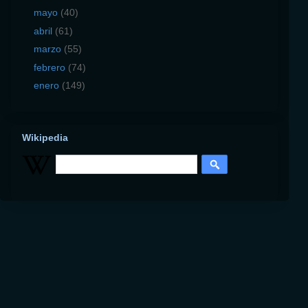
mayo
(40)
abril
(61)
marzo
(55)
febrero
(74)
enero
(149)
Wikipedia