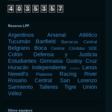
4
0
3
5
3
5
7
Reserva LPF
Argentinos
Arsenal
Atlético
Tucumán
Banfield
Barracas Central
Belgrano
Boca
Central Córdoba SDE
Colón
Defensa y Justicia
Estudiantes
Gimnasia
Godoy Cruz
Huracán
Independiente
Lanús
Instituto
Newell's
Racing
River
Platense
Rosario Central
San Lorenzo
Sarmiento
Talleres
Tigre
Unión
Vélez
Otros equipos