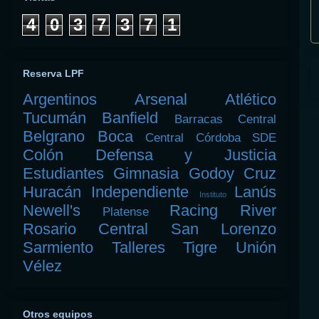
4
0
3
7
3
7
1
Reserva LPF
Argentinos
Arsenal
Atlético
Tucumán
Banfield
Barracas Central
Belgrano
Boca
Central Córdoba SDE
Colón
Defensa y Justicia
Estudiantes
Gimnasia
Godoy Cruz
Huracán
Independiente
Lanús
Instituto
Newell's
Racing
River
Platense
Rosario Central
San Lorenzo
Sarmiento
Talleres
Tigre
Unión
Vélez
Otros equipos