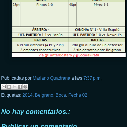
Publicadas por
Mariano Quadrana
a la/s
7:37 p.m.
Etiquetas:
2014
,
Belgrano
,
Boca
,
Fecha 02
No hay comentarios.:
Publicar un comentario