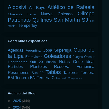
Aldosivi
Atlético de Rafaela
All Boys
Olimpo
Nueva Chicago
Chacarita
Ferro
Patronato
Quilmes
San Martín SJ
San
Temperley
Martín T
Contenidos específicos
Copa de
Agendas
Copa Superliga
Argentina
la Liga
Goleadores
Entrevistas
Juegos Odesur
Notas
Once Ideal
Libertadores Sub 20
Mundial
Partidos
Planteles
Reserva Femenina
Tablas
Resúmenes
Tableros
Tercera
Sub 20
BM
Tercera BN
Tercera C
Trofeo de Campeones
Archivo del Blog
►
2025
(344)
►
2024
(545)