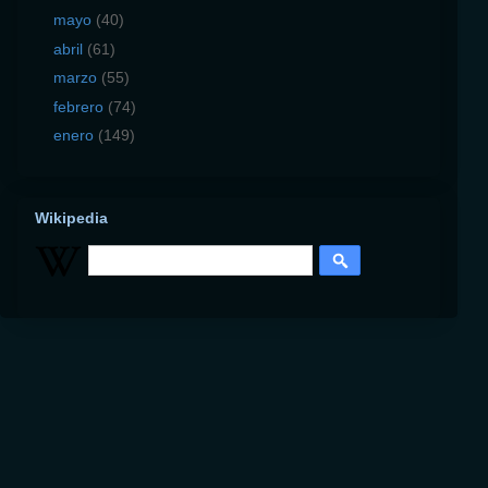
mayo
(40)
abril
(61)
marzo
(55)
febrero
(74)
enero
(149)
Wikipedia