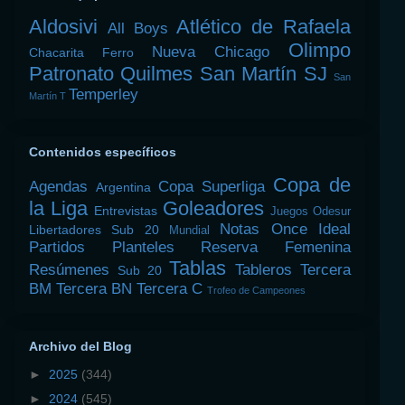
Aldosivi
Atlético de Rafaela
All Boys
Olimpo
Nueva Chicago
Chacarita
Ferro
Patronato
Quilmes
San Martín SJ
San
Temperley
Martín T
Contenidos específicos
Copa de
Agendas
Copa Superliga
Argentina
la Liga
Goleadores
Entrevistas
Juegos Odesur
Notas
Once Ideal
Libertadores Sub 20
Mundial
Partidos
Planteles
Reserva Femenina
Tablas
Resúmenes
Tableros
Tercera
Sub 20
BM
Tercera BN
Tercera C
Trofeo de Campeones
Archivo del Blog
►
2025
(344)
►
2024
(545)