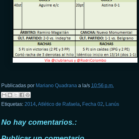
Publicadas por
Mariano Quadrana
a la/s
10:56 p.m.
Etiquetas:
2014
,
Atlético de Rafaela
,
Fecha 02
,
Lanús
No hay comentarios.:
Publicar un comentario