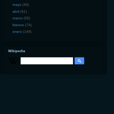
mayo
(40)
abril
(61)
marzo
(55)
febrero
(74)
enero
(149)
Wikipedia