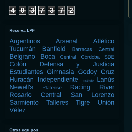
4
0
3
7
3
7
2
Reserva LPF
Argentinos
Arsenal
Atlético
Tucumán
Banfield
Barracas Central
Belgrano
Boca
Central Córdoba SDE
Colón
Defensa y Justicia
Estudiantes
Gimnasia
Godoy Cruz
Huracán
Independiente
Lanús
Instituto
Newell's
Racing
River
Platense
Rosario Central
San Lorenzo
Sarmiento
Talleres
Tigre
Unión
Vélez
Otros equipos