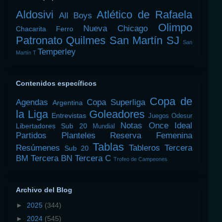
Aldosivi
Atlético de Rafaela
All Boys
Olimpo
Nueva Chicago
Chacarita
Ferro
Patronato
Quilmes
San Martín SJ
San
Temperley
Martín T
Contenidos específicos
Copa de
Agendas
Copa Superliga
Argentina
la Liga
Goleadores
Entrevistas
Juegos Odesur
Notas
Once Ideal
Libertadores Sub 20
Mundial
Partidos
Planteles
Reserva Femenina
Tablas
Resúmenes
Tableros
Tercera
Sub 20
BM
Tercera BN
Tercera C
Trofeo de Campeones
Archivo del Blog
►
2025
(344)
►
2024
(545)