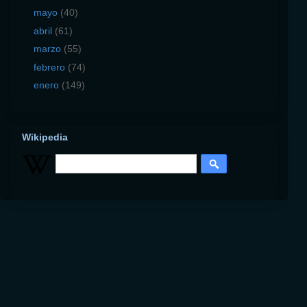
mayo
(40)
abril
(61)
marzo
(55)
febrero
(74)
enero
(149)
Wikipedia