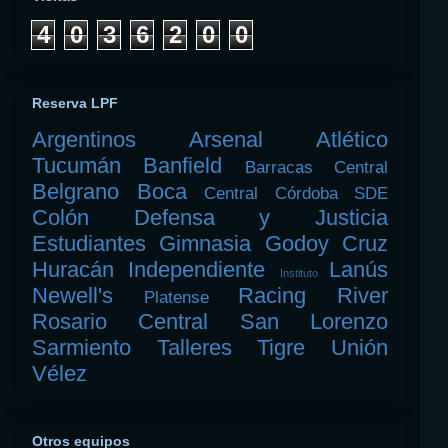
4
0
3
6
2
0
0
Reserva LPF
Argentinos
Arsenal
Atlético
Tucumán
Banfield
Barracas Central
Belgrano
Boca
Central Córdoba SDE
Colón
Defensa y Justicia
Estudiantes
Gimnasia
Godoy Cruz
Huracán
Independiente
Lanús
Instituto
Newell's
Racing
River
Platense
Rosario Central
San Lorenzo
Sarmiento
Talleres
Tigre
Unión
Vélez
Otros equipos