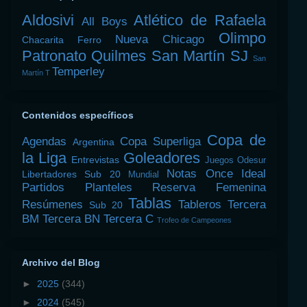
Aldosivi
Atlético de Rafaela
All Boys
Olimpo
Nueva Chicago
Chacarita
Ferro
Patronato
Quilmes
San Martín SJ
San
Temperley
Martín T
Contenidos específicos
Copa de
Agendas
Copa Superliga
Argentina
la Liga
Goleadores
Entrevistas
Juegos Odesur
Notas
Once Ideal
Libertadores Sub 20
Mundial
Partidos
Planteles
Reserva Femenina
Tablas
Resúmenes
Tableros
Tercera
Sub 20
BM
Tercera BN
Tercera C
Trofeo de Campeones
Archivo del Blog
►
2025
(344)
►
2024
(545)