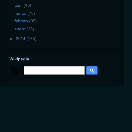
abril
(48)
marzo
(75)
febrero
(35)
enero
(28)
►
2014
(735)
Wikipedia