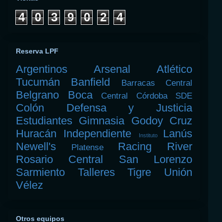
4
0
3
9
0
2
4
Reserva LPF
Argentinos
Arsenal
Atlético
Tucumán
Banfield
Barracas Central
Belgrano
Boca
Central Córdoba SDE
Colón
Defensa y Justicia
Estudiantes
Gimnasia
Godoy Cruz
Huracán
Independiente
Lanús
Instituto
Newell's
Racing
River
Platense
Rosario Central
San Lorenzo
Sarmiento
Talleres
Tigre
Unión
Vélez
Otros equipos