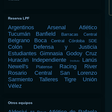
Reserva LPF
Argentinos
Arsenal
Atlético
Tucumán
Banfield
Barracas Central
Belgrano
Boca
Central Córdoba SDE
Colón
Defensa y Justicia
Estudiantes
Gimnasia
Godoy Cruz
Huracán
Independiente
Lanús
Instituto
Newell's
Racing
River
Platense
Rosario Central
San Lorenzo
Sarmiento
Talleres
Tigre
Unión
Vélez
Otros equipos
Aldosivi
Atlético de Rafaela