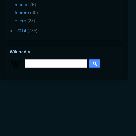
marzo
(75)
febrero
(35)
enero
(28)
►
2014
(735)
Wikipedia