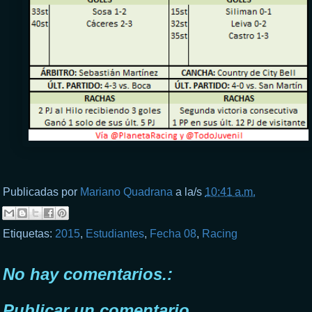
Publicadas por
Mariano Quadrana
a la/s
10:41 a.m.
Etiquetas:
2015
,
Estudiantes
,
Fecha 08
,
Racing
No hay comentarios.:
Publicar un comentario