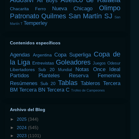
All Boys
Olimpo
Nueva Chicago
Chacarita
Ferro
Patronato
Quilmes
San Martín SJ
San
Temperley
Martín T
Contenidos específicos
Copa de
Agendas
Copa Superliga
Argentina
la Liga
Goleadores
Entrevistas
Juegos Odesur
Notas
Once Ideal
Libertadores Sub 20
Mundial
Partidos
Planteles
Reserva Femenina
Tablas
Resúmenes
Tableros
Tercera
Sub 20
BM
Tercera BN
Tercera C
Trofeo de Campeones
Archivo del Blog
►
2025
(344)
►
2024
(545)
►
2023
(1101)