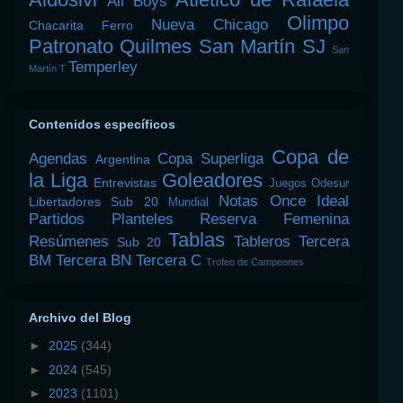
All Boys
Olimpo
Nueva Chicago
Chacarita
Ferro
Patronato
Quilmes
San Martín SJ
San
Temperley
Martín T
Contenidos específicos
Copa de
Agendas
Copa Superliga
Argentina
la Liga
Goleadores
Entrevistas
Juegos Odesur
Notas
Once Ideal
Libertadores Sub 20
Mundial
Partidos
Planteles
Reserva Femenina
Tablas
Resúmenes
Tableros
Tercera
Sub 20
BM
Tercera BN
Tercera C
Trofeo de Campeones
Archivo del Blog
►
2025
(344)
►
2024
(545)
►
2023
(1101)