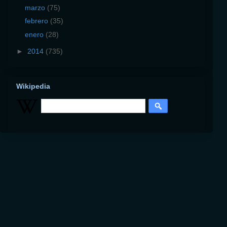
marzo
(75)
febrero
(35)
enero
(28)
►
2014
(735)
Wikipedia