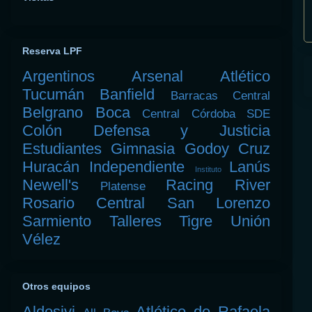
Reserva LPF
Argentinos
Arsenal
Atlético
Tucumán
Banfield
Barracas Central
Belgrano
Boca
Central Córdoba SDE
Colón
Defensa y Justicia
Estudiantes
Gimnasia
Godoy Cruz
Huracán
Independiente
Lanús
Instituto
Newell's
Racing
River
Platense
Rosario Central
San Lorenzo
Sarmiento
Talleres
Tigre
Unión
Vélez
Otros equipos
Aldosivi
Atlético de Rafaela