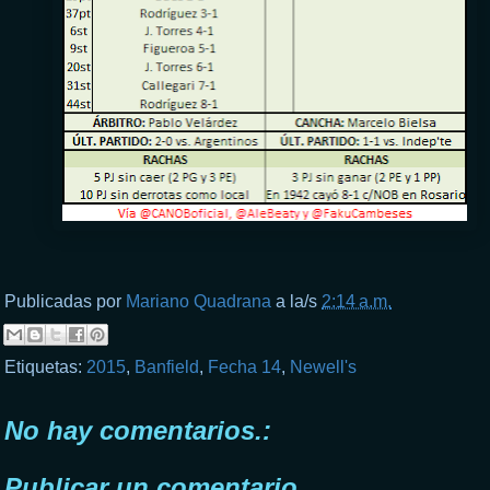
Publicadas por
Mariano Quadrana
a la/s
2:14 a.m.
Etiquetas:
2015
,
Banfield
,
Fecha 14
,
Newell's
No hay comentarios.:
Publicar un comentario