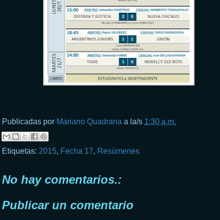
Publicadas por
Mariano Quadrana
a la/s
1:30 a.m.
Etiquetas:
2015
,
Fecha 17
,
Resúmenes
No hay comentarios.:
Publicar un comentario