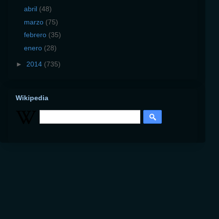
abril
(48)
marzo
(75)
febrero
(35)
enero
(28)
►
2014
(735)
Wikipedia