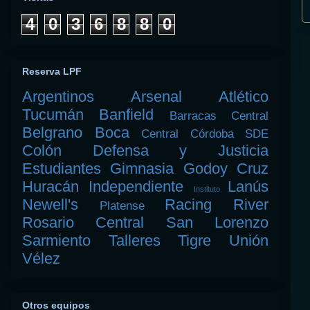
4
0
3
6
8
8
0
Reserva LPF
Argentinos
Arsenal
Atlético
Tucumán
Banfield
Barracas Central
Belgrano
Boca
Central Córdoba SDE
Colón
Defensa y Justicia
Estudiantes
Gimnasia
Godoy Cruz
Huracán
Independiente
Lanús
Instituto
Newell's
Racing
River
Platense
Rosario Central
San Lorenzo
Sarmiento
Talleres
Tigre
Unión
Vélez
Otros equipos