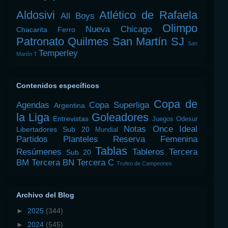
Aldosivi
Atlético de Rafaela
All Boys
Olimpo
Nueva Chicago
Chacarita
Ferro
Patronato
Quilmes
San Martín SJ
San
Temperley
Martín T
Contenidos específicos
Copa de
Agendas
Copa Superliga
Argentina
la Liga
Goleadores
Entrevistas
Juegos Odesur
Notas
Once Ideal
Libertadores Sub 20
Mundial
Partidos
Planteles
Reserva Femenina
Tablas
Resúmenes
Tableros
Tercera
Sub 20
BM
Tercera BN
Tercera C
Trofeo de Campeones
Archivo del Blog
►
2025
(344)
►
2024
(545)