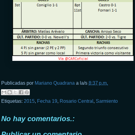
Publicadas por
Mariano Quadrana
a la/s
8:37 p.m.
Etiquetas:
2015
,
Fecha 19
,
Rosario Central
,
Sarmiento
No hay comentarios.:
Publicar un comentario