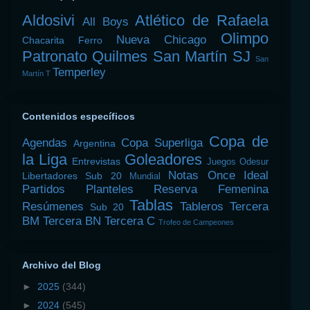
Aldosivi
Atlético de Rafaela
All Boys
Olimpo
Nueva Chicago
Chacarita
Ferro
Patronato
Quilmes
San Martín SJ
San
Temperley
Martín T
Contenidos específicos
Copa de
Agendas
Copa Superliga
Argentina
la Liga
Goleadores
Entrevistas
Juegos Odesur
Notas
Once Ideal
Libertadores Sub 20
Mundial
Partidos
Planteles
Reserva Femenina
Tablas
Resúmenes
Tableros
Tercera
Sub 20
BM
Tercera BN
Tercera C
Trofeo de Campeones
Archivo del Blog
►
2025
(344)
►
2024
(545)