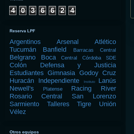
4
0
3
6
6
2
4
Reserva LPF
Argentinos
Arsenal
Atlético
Tucumán
Banfield
Barracas Central
Belgrano
Boca
Central Córdoba SDE
Colón
Defensa y Justicia
Estudiantes
Gimnasia
Godoy Cruz
Huracán
Independiente
Lanús
Instituto
Newell's
Racing
River
Platense
Rosario Central
San Lorenzo
Sarmiento
Talleres
Tigre
Unión
Vélez
Otros equipos