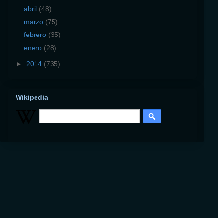
abril
(48)
marzo
(75)
febrero
(35)
enero
(28)
►
2014
(735)
Wikipedia