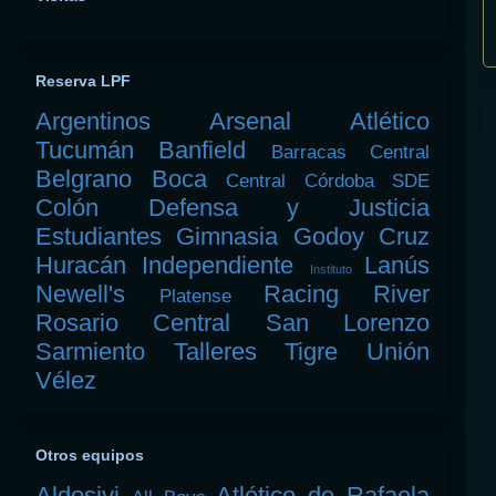
Reserva LPF
Argentinos
Arsenal
Atlético
Tucumán
Banfield
Barracas Central
Belgrano
Boca
Central Córdoba SDE
Colón
Defensa y Justicia
Estudiantes
Gimnasia
Godoy Cruz
Huracán
Independiente
Lanús
Instituto
Newell's
Racing
River
Platense
Rosario Central
San Lorenzo
Sarmiento
Talleres
Tigre
Unión
Vélez
Otros equipos
Aldosivi
Atlético de Rafaela