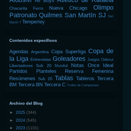
All Boys
Olimpo
Nueva Chicago
Chacarita
Ferro
Patronato
Quilmes
San Martín SJ
San
Temperley
Martín T
Contenidos específicos
Copa de
Agendas
Copa Superliga
Argentina
la Liga
Goleadores
Entrevistas
Juegos Odesur
Notas
Once Ideal
Libertadores Sub 20
Mundial
Partidos
Planteles
Reserva Femenina
Tablas
Resúmenes
Tableros
Tercera
Sub 20
BM
Tercera BN
Tercera C
Trofeo de Campeones
Archivo del Blog
►
2025
(344)
►
2024
(545)
►
2023
(1101)