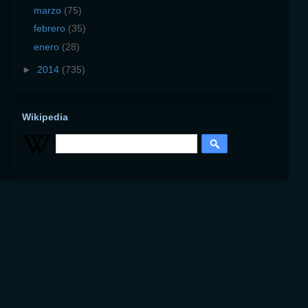
marzo
(75)
febrero
(35)
enero
(28)
►
2014
(735)
Wikipedia