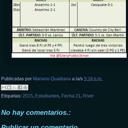
Publicadas por
Mariano Quadrana
a la/s
5:16 p.m.
Etiquetas:
2015
,
Estudiantes
,
Fecha 21
,
River
No hay comentarios.:
Publicar un comentario