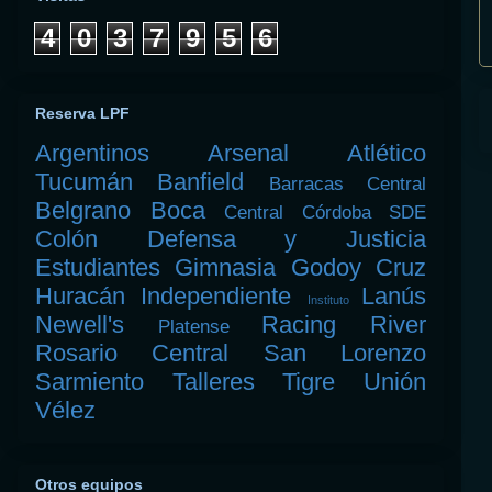
4
0
3
7
9
5
6
Reserva LPF
Argentinos
Arsenal
Atlético
Tucumán
Banfield
Barracas Central
Belgrano
Boca
Central Córdoba SDE
Colón
Defensa y Justicia
Estudiantes
Gimnasia
Godoy Cruz
Huracán
Independiente
Lanús
Instituto
Newell's
Racing
River
Platense
Rosario Central
San Lorenzo
Sarmiento
Talleres
Tigre
Unión
Vélez
Otros equipos