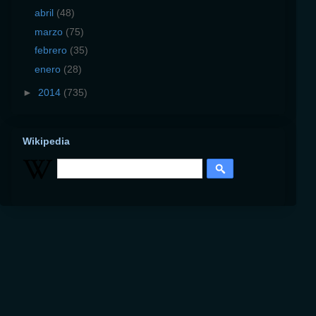
abril
(48)
marzo
(75)
febrero
(35)
enero
(28)
►
2014
(735)
Wikipedia