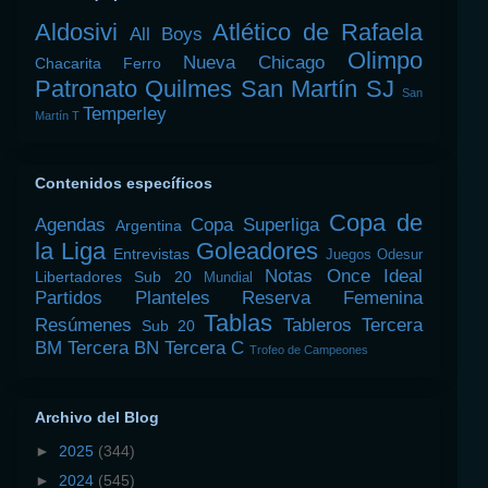
Aldosivi
Atlético de Rafaela
All Boys
Olimpo
Nueva Chicago
Chacarita
Ferro
Patronato
Quilmes
San Martín SJ
San
Temperley
Martín T
Contenidos específicos
Copa de
Agendas
Copa Superliga
Argentina
la Liga
Goleadores
Entrevistas
Juegos Odesur
Notas
Once Ideal
Libertadores Sub 20
Mundial
Partidos
Planteles
Reserva Femenina
Tablas
Resúmenes
Tableros
Tercera
Sub 20
BM
Tercera BN
Tercera C
Trofeo de Campeones
Archivo del Blog
►
2025
(344)
►
2024
(545)