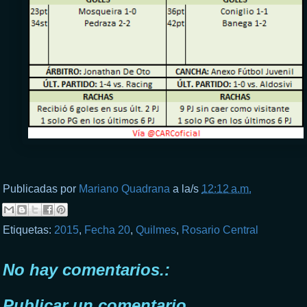
Publicadas por
Mariano Quadrana
a la/s
12:12 a.m.
Etiquetas:
2015
,
Fecha 20
,
Quilmes
,
Rosario Central
No hay comentarios.:
Publicar un comentario