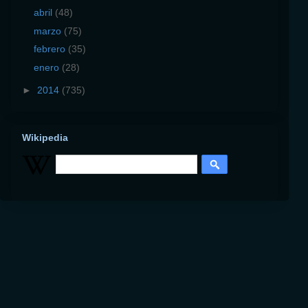
abril
(48)
marzo
(75)
febrero
(35)
enero
(28)
►
2014
(735)
Wikipedia