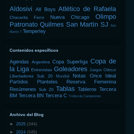
Aldosivi
Atlético de Rafaela
All Boys
Olimpo
Nueva Chicago
Chacarita
Ferro
Patronato
Quilmes
San Martín SJ
San
Temperley
Martín T
Contenidos específicos
Copa de
Agendas
Copa Superliga
Argentina
la Liga
Goleadores
Entrevistas
Juegos Odesur
Notas
Once Ideal
Libertadores Sub 20
Mundial
Partidos
Planteles
Reserva Femenina
Tablas
Resúmenes
Tableros
Tercera
Sub 20
BM
Tercera BN
Tercera C
Trofeo de Campeones
Archivo del Blog
►
2025
(344)
►
2024
(545)