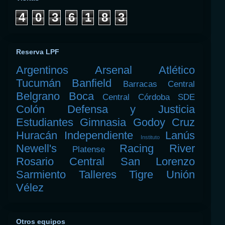
4
0
3
6
1
8
3
Reserva LPF
Argentinos
Arsenal
Atlético
Tucumán
Banfield
Barracas Central
Belgrano
Boca
Central Córdoba SDE
Colón
Defensa y Justicia
Estudiantes
Gimnasia
Godoy Cruz
Huracán
Independiente
Lanús
Instituto
Newell's
Racing
River
Platense
Rosario Central
San Lorenzo
Sarmiento
Talleres
Tigre
Unión
Vélez
Otros equipos