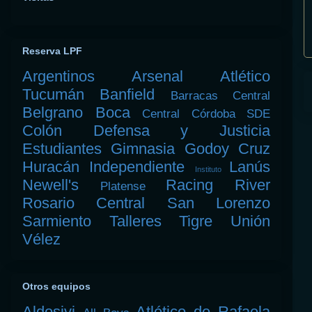
Reserva LPF
Argentinos
Arsenal
Atlético
Tucumán
Banfield
Barracas Central
Belgrano
Boca
Central Córdoba SDE
Colón
Defensa y Justicia
Estudiantes
Gimnasia
Godoy Cruz
Huracán
Independiente
Lanús
Instituto
Newell's
Racing
River
Platense
Rosario Central
San Lorenzo
Sarmiento
Talleres
Tigre
Unión
Vélez
Otros equipos
Aldosivi
Atlético de Rafaela