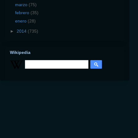
marzo
(75)
febrero
(35)
enero
(28)
►
2014
(735)
Wikipedia