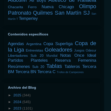
All Boys
Olimpo
Nueva Chicago
Chacarita
Ferro
Patronato
Quilmes
San Martín SJ
San
Temperley
Martín T
Contenidos específicos
Copa de
Agendas
Copa Superliga
Argentina
la Liga
Goleadores
Entrevistas
Juegos Odesur
Notas
Once Ideal
Libertadores Sub 20
Mundial
Partidos
Planteles
Reserva Femenina
Tablas
Resúmenes
Tableros
Tercera
Sub 20
BM
Tercera BN
Tercera C
Trofeo de Campeones
Archivo del Blog
►
2025
(344)
►
2024
(545)
►
2023
(1101)