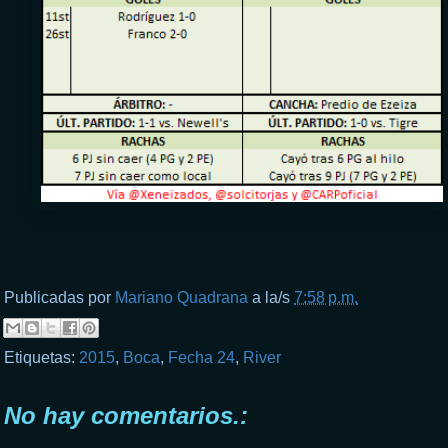
Publicadas por
Mariano Quadrana
a la/s
7:58 p.m.
Etiquetas:
2015
,
Boca
,
Fecha 24
,
River
No hay comentarios.: