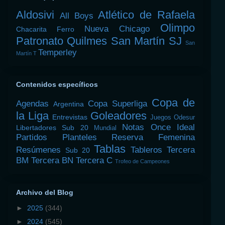
Aldosivi
Atlético de Rafaela
All Boys
Olimpo
Nueva Chicago
Chacarita
Ferro
Patronato
Quilmes
San Martín SJ
San
Temperley
Martín T
Contenidos específicos
Copa de
Agendas
Copa Superliga
Argentina
la Liga
Goleadores
Entrevistas
Juegos Odesur
Notas
Once Ideal
Libertadores Sub 20
Mundial
Partidos
Planteles
Reserva Femenina
Tablas
Resúmenes
Tableros
Tercera
Sub 20
BM
Tercera BN
Tercera C
Trofeo de Campeones
Archivo del Blog
►
2025
(344)
►
2024
(545)