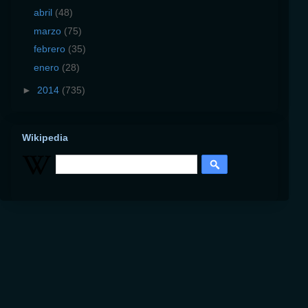
abril
(48)
marzo
(75)
febrero
(35)
enero
(28)
►
2014
(735)
Wikipedia