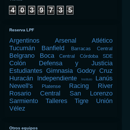
4
0
3
9
7
3
5
Reserva LPF
Argentinos
Arsenal
Atlético
Tucumán
Banfield
Barracas Central
Belgrano
Boca
Central Córdoba SDE
Colón
Defensa y Justicia
Estudiantes
Gimnasia
Godoy Cruz
Huracán
Independiente
Lanús
Instituto
Newell's
Racing
River
Platense
Rosario Central
San Lorenzo
Sarmiento
Talleres
Tigre
Unión
Vélez
Otros equipos