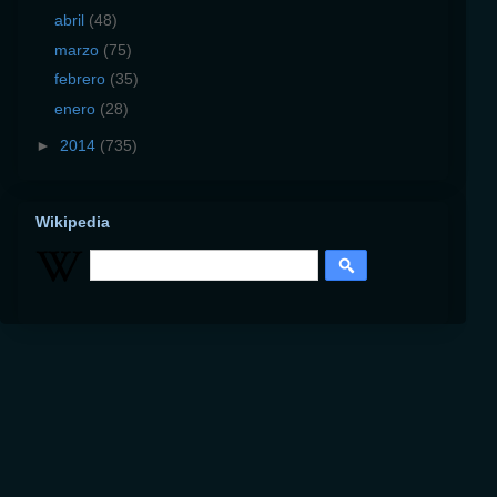
abril
(48)
marzo
(75)
febrero
(35)
enero
(28)
►
2014
(735)
Wikipedia