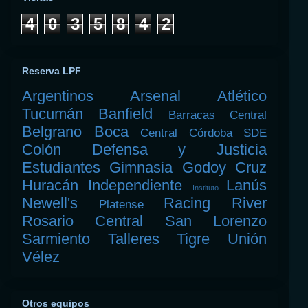
4
0
3
5
8
4
2
Reserva LPF
Argentinos
Arsenal
Atlético
Tucumán
Banfield
Barracas Central
Belgrano
Boca
Central Córdoba SDE
Colón
Defensa y Justicia
Estudiantes
Gimnasia
Godoy Cruz
Huracán
Independiente
Lanús
Instituto
Newell's
Racing
River
Platense
Rosario Central
San Lorenzo
Sarmiento
Talleres
Tigre
Unión
Vélez
Otros equipos