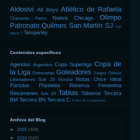
Aldosivi
Atlético de Rafaela
All Boys
Olimpo
Nueva Chicago
Chacarita
Ferro
Patronato
Quilmes
San Martín SJ
San
Temperley
Martín T
Contenidos específicos
Copa de
Agendas
Copa Superliga
Argentina
la Liga
Goleadores
Entrevistas
Juegos Odesur
Notas
Once Ideal
Libertadores Sub 20
Mundial
Partidos
Planteles
Reserva Femenina
Tablas
Resúmenes
Tableros
Tercera
Sub 20
BM
Tercera BN
Tercera C
Trofeo de Campeones
Archivo del Blog
►
2025
(344)
►
2024
(545)