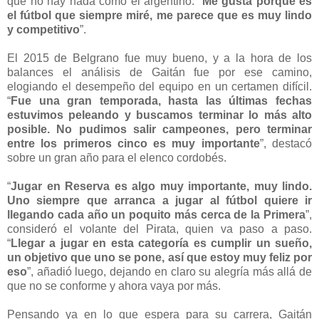
que no hay nada como el argentino: “
Me gusta porque es
el fútbol que siempre miré, me parece que es muy lindo
y competitivo
”.
El 2015 de Belgrano fue muy bueno, y a la hora de los
balances el análisis de Gaitán fue por ese camino,
elogiando el desempeño del equipo en un certamen difícil.
“
Fue una gran temporada, hasta las últimas fechas
estuvimos peleando y buscamos terminar lo más alto
posible. No pudimos salir campeones, pero terminar
entre los primeros cinco es muy importante
”, destacó
sobre un gran año para el elenco cordobés.
“
Jugar en Reserva es algo muy importante, muy lindo.
Uno siempre que arranca a jugar al fútbol quiere ir
llegando cada año un poquito más cerca de la Primera
”,
consideró el volante del Pirata, quien va paso a paso.
“
Llegar a jugar en esta categoría es cumplir un sueño,
un objetivo que uno se pone, así que estoy muy feliz por
eso
”, añadió luego, dejando en claro su alegría más allá de
que no se conforme y ahora vaya por más.
Pensando ya en lo que espera para su carrera, Gaitán