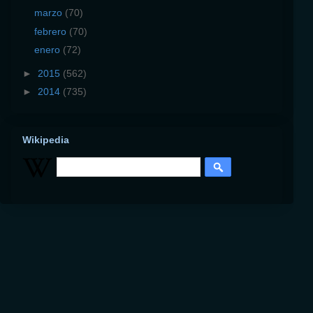
marzo
(70)
febrero
(70)
enero
(72)
►
2015
(562)
►
2014
(735)
Wikipedia