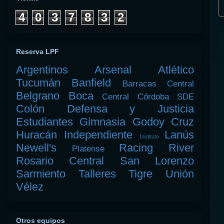
4
0
3
7
8
3
2
Reserva LPF
Argentinos
Arsenal
Atlético
Tucumán
Banfield
Barracas Central
Belgrano
Boca
Central Córdoba SDE
Colón
Defensa y Justicia
Estudiantes
Gimnasia
Godoy Cruz
Huracán
Independiente
Lanús
Instituto
Newell's
Racing
River
Platense
Rosario Central
San Lorenzo
Sarmiento
Talleres
Tigre
Unión
Vélez
Otros equipos