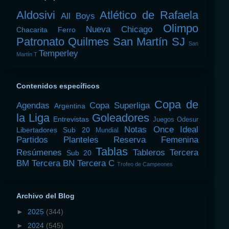
Aldosivi
Atlético de Rafaela
All Boys
Olimpo
Nueva Chicago
Chacarita
Ferro
Patronato
Quilmes
San Martín SJ
San
Temperley
Martín T
Contenidos específicos
Copa de
Agendas
Copa Superliga
Argentina
la Liga
Goleadores
Entrevistas
Juegos Odesur
Notas
Once Ideal
Libertadores Sub 20
Mundial
Partidos
Planteles
Reserva Femenina
Tablas
Resúmenes
Tableros
Tercera
Sub 20
BM
Tercera BN
Tercera C
Trofeo de Campeones
Archivo del Blog
►
2025
(344)
►
2024
(545)