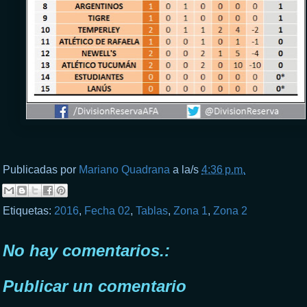
Publicadas por
Mariano Quadrana
a la/s
4:36 p.m.
Etiquetas:
2016
,
Fecha 02
,
Tablas
,
Zona 1
,
Zona 2
No hay comentarios.:
Publicar un comentario