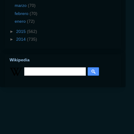
marzo
(70)
febrero
(70)
enero
(72)
►
2015
(562)
►
2014
(735)
Wikipedia