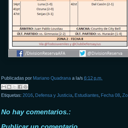
Publicadas por
Mariano Quadrana
a la/s
6:12 p.m.
Etiquetas:
2016
,
Defensa y Justicia
,
Estudiantes
,
Fecha 08
,
Zo
No hay comentarios.:
Publicar un comentario