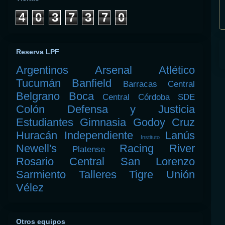
4
0
3
7
3
7
0
Reserva LPF
Argentinos
Arsenal
Atlético
Tucumán
Banfield
Barracas Central
Belgrano
Boca
Central Córdoba SDE
Colón
Defensa y Justicia
Estudiantes
Gimnasia
Godoy Cruz
Huracán
Independiente
Lanús
Instituto
Newell's
Racing
River
Platense
Rosario Central
San Lorenzo
Sarmiento
Talleres
Tigre
Unión
Vélez
Otros equipos