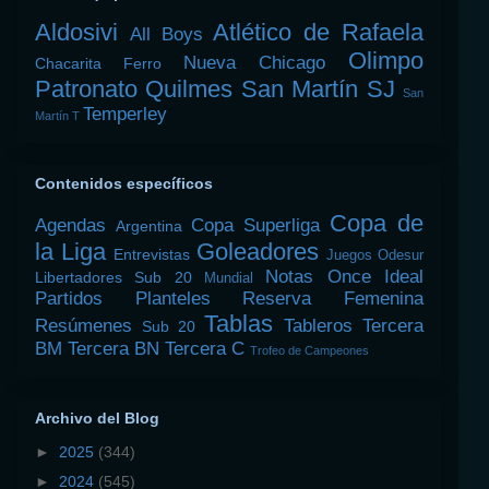
Aldosivi
Atlético de Rafaela
All Boys
Olimpo
Nueva Chicago
Chacarita
Ferro
Patronato
Quilmes
San Martín SJ
San
Temperley
Martín T
Contenidos específicos
Copa de
Agendas
Copa Superliga
Argentina
la Liga
Goleadores
Entrevistas
Juegos Odesur
Notas
Once Ideal
Libertadores Sub 20
Mundial
Partidos
Planteles
Reserva Femenina
Tablas
Resúmenes
Tableros
Tercera
Sub 20
BM
Tercera BN
Tercera C
Trofeo de Campeones
Archivo del Blog
►
2025
(344)
►
2024
(545)