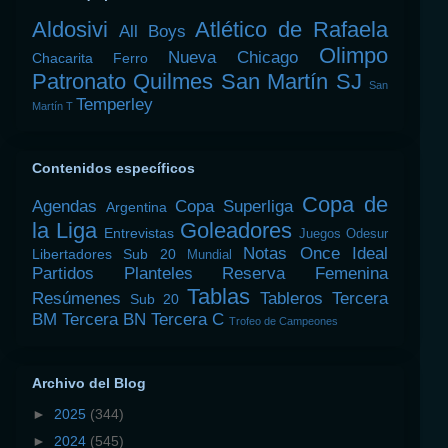
Aldosivi
Atlético de Rafaela
All Boys
Olimpo
Nueva Chicago
Chacarita
Ferro
Patronato
Quilmes
San Martín SJ
San
Temperley
Martín T
Contenidos específicos
Copa de
Agendas
Copa Superliga
Argentina
la Liga
Goleadores
Entrevistas
Juegos Odesur
Notas
Once Ideal
Libertadores Sub 20
Mundial
Partidos
Planteles
Reserva Femenina
Tablas
Resúmenes
Tableros
Tercera
Sub 20
BM
Tercera BN
Tercera C
Trofeo de Campeones
Archivo del Blog
►
2025
(344)
►
2024
(545)