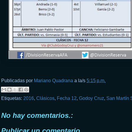
Publicadas por
Mariano Quadrana
a la/s
5:15 p.m.
Etiquetas:
2016
,
Clásicos
,
Fecha 12
,
Godoy Cruz
,
San Martín 
No hay comentarios.:
Publicar un comentario