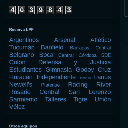
4
0
3
9
8
4
3
Reserva LPF
Argentinos
Arsenal
Atlético
Tucumán
Banfield
Barracas Central
Belgrano
Boca
Central Córdoba SDE
Colón
Defensa y Justicia
Estudiantes
Gimnasia
Godoy Cruz
Huracán
Independiente
Lanús
Instituto
Newell's
Racing
River
Platense
Rosario Central
San Lorenzo
Sarmiento
Talleres
Tigre
Unión
Vélez
Otros equipos