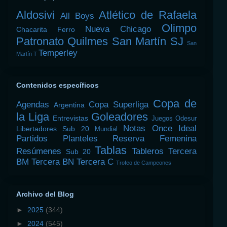
Aldosivi
Atlético de Rafaela
All Boys
Olimpo
Nueva Chicago
Chacarita
Ferro
Patronato
Quilmes
San Martín SJ
San
Temperley
Martín T
Contenidos específicos
Copa de
Agendas
Copa Superliga
Argentina
la Liga
Goleadores
Entrevistas
Juegos Odesur
Notas
Once Ideal
Libertadores Sub 20
Mundial
Partidos
Planteles
Reserva Femenina
Tablas
Resúmenes
Tableros
Tercera
Sub 20
BM
Tercera BN
Tercera C
Trofeo de Campeones
Archivo del Blog
►
2025
(344)
►
2024
(545)