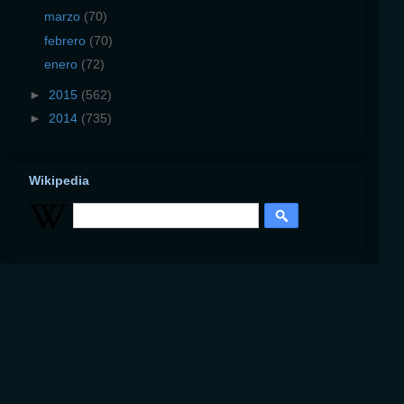
marzo
(70)
febrero
(70)
enero
(72)
►
2015
(562)
►
2014
(735)
Wikipedia