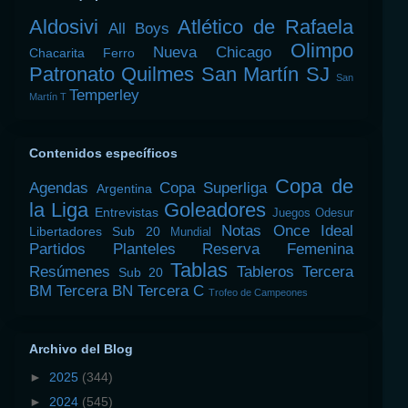
Aldosivi
Atlético de Rafaela
All Boys
Olimpo
Nueva Chicago
Chacarita
Ferro
Patronato
Quilmes
San Martín SJ
San
Temperley
Martín T
Contenidos específicos
Copa de
Agendas
Copa Superliga
Argentina
la Liga
Goleadores
Entrevistas
Juegos Odesur
Notas
Once Ideal
Libertadores Sub 20
Mundial
Partidos
Planteles
Reserva Femenina
Tablas
Resúmenes
Tableros
Tercera
Sub 20
BM
Tercera BN
Tercera C
Trofeo de Campeones
Archivo del Blog
►
2025
(344)
►
2024
(545)