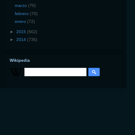
marzo
(70)
febrero
(70)
enero
(72)
►
2015
(562)
►
2014
(735)
Wikipedia