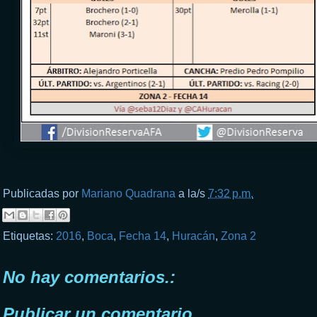
Publicadas por
Mariano Quadrana
a la/s
7:32 p.m.
Etiquetas:
2016
,
Boca
,
Fecha 14
,
Huracán
,
Zona 2
No hay comentarios.:
Publicar un comentario