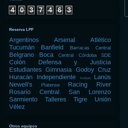
4
0
3
7
4
6
3
Reserva LPF
Argentinos
Arsenal
Atlético
Tucumán
Banfield
Barracas Central
Belgrano
Boca
Central Córdoba SDE
Colón
Defensa y Justicia
Estudiantes
Gimnasia
Godoy Cruz
Huracán
Independiente
Lanús
Instituto
Newell's
Racing
River
Platense
Rosario Central
San Lorenzo
Sarmiento
Talleres
Tigre
Unión
Vélez
Otros equipos