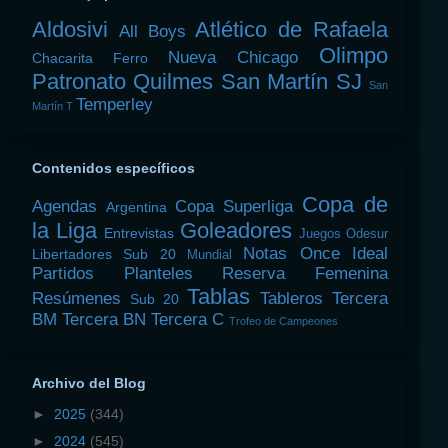
Aldosivi
Atlético de Rafaela
All Boys
Olimpo
Nueva Chicago
Chacarita
Ferro
Patronato
Quilmes
San Martín SJ
San
Temperley
Martín T
Contenidos específicos
Copa de
Agendas
Copa Superliga
Argentina
la Liga
Goleadores
Entrevistas
Juegos Odesur
Notas
Once Ideal
Libertadores Sub 20
Mundial
Partidos
Planteles
Reserva Femenina
Tablas
Resúmenes
Tableros
Tercera
Sub 20
BM
Tercera BN
Tercera C
Trofeo de Campeones
Archivo del Blog
►
2025
(344)
►
2024
(545)