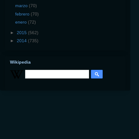
marzo
(70)
febrero
(70)
enero
(72)
►
2015
(562)
►
2014
(735)
Wikipedia