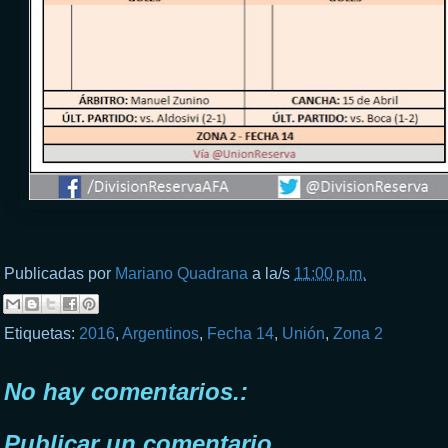
Publicadas por
Mariano Quadrana
a la/s
11:00 p.m.
Etiquetas:
2016
,
Argentinos
,
Fecha 14
,
Unión
,
Zona 2
No hay comentarios.:
Publicar un comentario