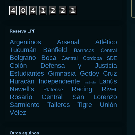
4
0
4
1
2
2
1
Reserva LPF
Argentinos
Arsenal
Atlético
Tucumán
Banfield
Barracas Central
Belgrano
Boca
Central Córdoba SDE
Colón
Defensa y Justicia
Estudiantes
Gimnasia
Godoy Cruz
Huracán
Independiente
Lanús
Instituto
Newell's
Racing
River
Platense
Rosario Central
San Lorenzo
Sarmiento
Talleres
Tigre
Unión
Vélez
Otros equipos