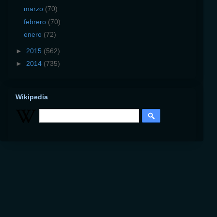
marzo
(70)
febrero
(70)
enero
(72)
►
2015
(562)
►
2014
(735)
Wikipedia