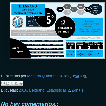
Publicadas por
Mariano Quadrana
a la/s
10:54 a.m.
Etiquetas:
2016
,
Belgrano
,
Estadísticas 2
,
Zona 1
No hay comentarios.: