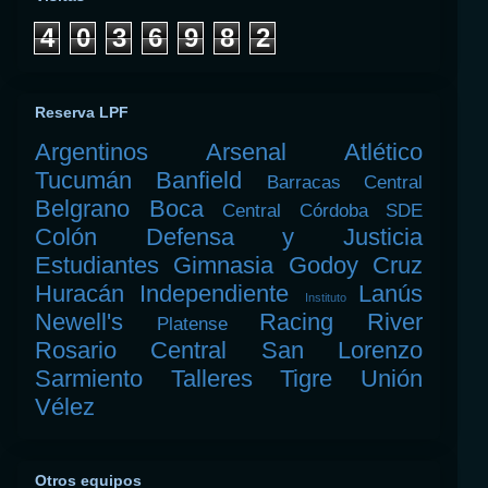
4
0
3
6
9
8
2
Reserva LPF
Argentinos
Arsenal
Atlético
Tucumán
Banfield
Barracas Central
Belgrano
Boca
Central Córdoba SDE
Colón
Defensa y Justicia
Estudiantes
Gimnasia
Godoy Cruz
Huracán
Independiente
Lanús
Instituto
Newell's
Racing
River
Platense
Rosario Central
San Lorenzo
Sarmiento
Talleres
Tigre
Unión
Vélez
Otros equipos