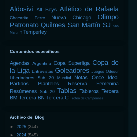
Aldosivi
Atlético de Rafaela
All Boys
Olimpo
Nueva Chicago
Chacarita
Ferro
Patronato
Quilmes
San Martín SJ
San
Temperley
Martín T
Contenidos específicos
Copa de
Agendas
Copa Superliga
Argentina
la Liga
Goleadores
Entrevistas
Juegos Odesur
Notas
Once Ideal
Libertadores Sub 20
Mundial
Partidos
Planteles
Reserva Femenina
Tablas
Resúmenes
Tableros
Tercera
Sub 20
BM
Tercera BN
Tercera C
Trofeo de Campeones
Archivo del Blog
►
2025
(344)
►
2024
(545)