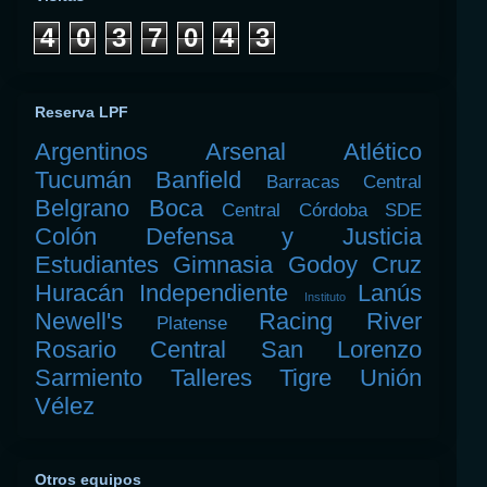
4
0
3
7
0
4
3
Reserva LPF
Argentinos
Arsenal
Atlético
Tucumán
Banfield
Barracas Central
Belgrano
Boca
Central Córdoba SDE
Colón
Defensa y Justicia
Estudiantes
Gimnasia
Godoy Cruz
Huracán
Independiente
Lanús
Instituto
Newell's
Racing
River
Platense
Rosario Central
San Lorenzo
Sarmiento
Talleres
Tigre
Unión
Vélez
Otros equipos