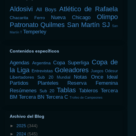
Aldosivi
Atlético de Rafaela
All Boys
Olimpo
Nueva Chicago
Chacarita
Ferro
Patronato
Quilmes
San Martín SJ
San
Temperley
Martín T
Contenidos específicos
Copa de
Agendas
Copa Superliga
Argentina
la Liga
Goleadores
Entrevistas
Juegos Odesur
Notas
Once Ideal
Libertadores Sub 20
Mundial
Partidos
Planteles
Reserva Femenina
Tablas
Resúmenes
Tableros
Tercera
Sub 20
BM
Tercera BN
Tercera C
Trofeo de Campeones
Archivo del Blog
►
2025
(344)
►
2024
(545)