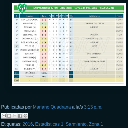
Publicadas por
Mariano Quadrana
a la/s
3:13 p.m.
Etiquetas:
2016
,
Estadísticas 1
,
Sarmiento
,
Zona 1