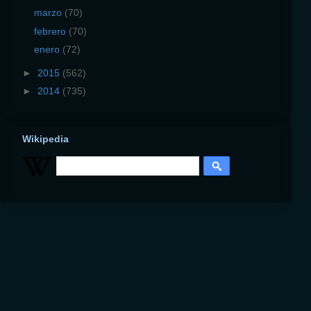
marzo
(70)
febrero
(70)
enero
(72)
►
2015
(562)
►
2014
(735)
Wikipedia