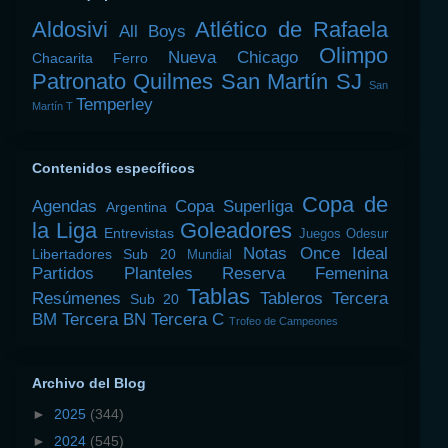
Aldosivi
Atlético de Rafaela
All Boys
Olimpo
Nueva Chicago
Chacarita
Ferro
Patronato
Quilmes
San Martín SJ
San
Temperley
Martín T
Contenidos específicos
Copa de
Agendas
Copa Superliga
Argentina
la Liga
Goleadores
Entrevistas
Juegos Odesur
Notas
Once Ideal
Libertadores Sub 20
Mundial
Partidos
Planteles
Reserva Femenina
Tablas
Resúmenes
Tableros
Tercera
Sub 20
BM
Tercera BN
Tercera C
Trofeo de Campeones
Archivo del Blog
►
2025
(344)
►
2024
(545)