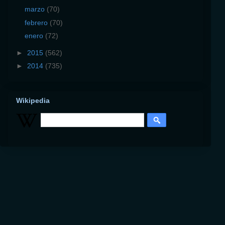
marzo
(70)
febrero
(70)
enero
(72)
►
2015
(562)
►
2014
(735)
Wikipedia