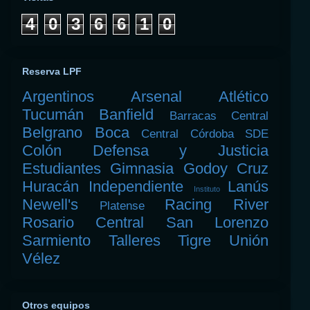
4
0
3
6
6
1
0
Reserva LPF
Argentinos
Arsenal
Atlético
Tucumán
Banfield
Barracas Central
Belgrano
Boca
Central Córdoba SDE
Colón
Defensa y Justicia
Estudiantes
Gimnasia
Godoy Cruz
Huracán
Independiente
Lanús
Instituto
Newell's
Racing
River
Platense
Rosario Central
San Lorenzo
Sarmiento
Talleres
Tigre
Unión
Vélez
Otros equipos