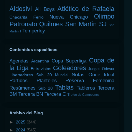
Aldosivi
Atlético de Rafaela
All Boys
Olimpo
Nueva Chicago
Chacarita
Ferro
Patronato
Quilmes
San Martín SJ
San
Temperley
Martín T
Contenidos específicos
Copa de
Agendas
Copa Superliga
Argentina
la Liga
Goleadores
Entrevistas
Juegos Odesur
Notas
Once Ideal
Libertadores Sub 20
Mundial
Partidos
Planteles
Reserva Femenina
Tablas
Resúmenes
Tableros
Tercera
Sub 20
BM
Tercera BN
Tercera C
Trofeo de Campeones
Archivo del Blog
►
2025
(344)
►
2024
(545)