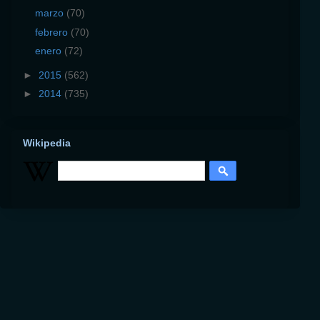
marzo
(70)
febrero
(70)
enero
(72)
►
2015
(562)
►
2014
(735)
Wikipedia