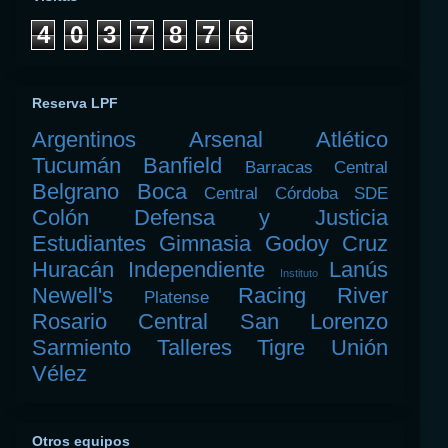
4
0
3
7
8
7
6
Reserva LPF
Argentinos
Arsenal
Atlético
Tucumán
Banfield
Barracas Central
Belgrano
Boca
Central Córdoba SDE
Colón
Defensa y Justicia
Estudiantes
Gimnasia
Godoy Cruz
Huracán
Independiente
Lanús
Instituto
Newell's
Racing
River
Platense
Rosario Central
San Lorenzo
Sarmiento
Talleres
Tigre
Unión
Vélez
Otros equipos