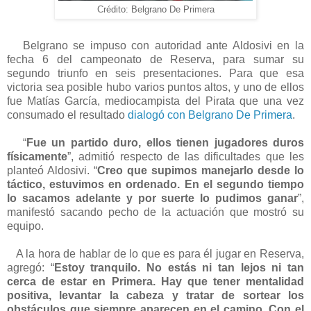
Crédito: Belgrano De Primera
Belgrano se impuso con autoridad ante Aldosivi en la
fecha 6 del campeonato de Reserva, para sumar su
segundo triunfo en seis presentaciones. Para que esa
victoria sea posible hubo varios puntos altos, y uno de ellos
fue Matías García, mediocampista del Pirata que una vez
consumado el resultado
dialogó con Belgrano De Primera
.
“
Fue un partido duro, ellos tienen jugadores duros
físicamente
”, admitió respecto de las dificultades que les
planteó Aldosivi. “
Creo que supimos manejarlo desde lo
táctico, estuvimos en ordenado. En el segundo tiempo
lo sacamos adelante y por suerte lo pudimos ganar
”,
manifestó sacando pecho de la actuación que mostró su
equipo.
A la hora de hablar de lo que es para él jugar en Reserva,
agregó: “
Estoy tranquilo. No estás ni tan lejos ni tan
cerca de estar en Primera. Hay que tener mentalidad
positiva, levantar la cabeza y tratar de sortear los
obstáculos que siempre aparecen en el camino. Con el