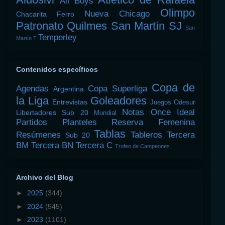
All Boys
Olimpo
Nueva Chicago
Chacarita
Ferro
Patronato
Quilmes
San Martín SJ
San
Temperley
Martín T
Contenidos específicos
Copa de
Agendas
Copa Superliga
Argentina
la Liga
Goleadores
Entrevistas
Juegos Odesur
Notas
Once Ideal
Libertadores Sub 20
Mundial
Partidos
Planteles
Reserva Femenina
Tablas
Resúmenes
Tableros
Tercera
Sub 20
BM
Tercera BN
Tercera C
Trofeo de Campeones
Archivo del Blog
►
2025
(344)
►
2024
(545)
►
2023
(1101)