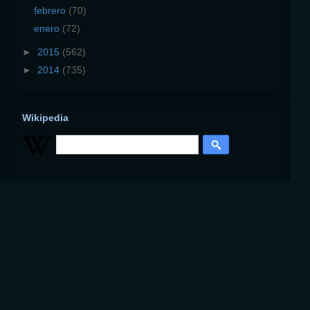
febrero
(70)
enero
(72)
►
2015
(562)
►
2014
(735)
Wikipedia