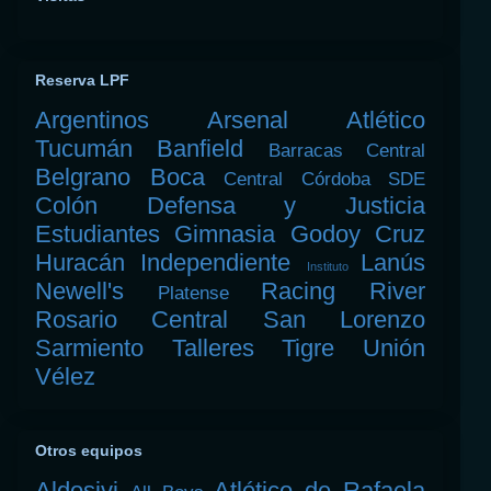
Reserva LPF
Argentinos
Arsenal
Atlético
Tucumán
Banfield
Barracas Central
Belgrano
Boca
Central Córdoba SDE
Colón
Defensa y Justicia
Estudiantes
Gimnasia
Godoy Cruz
Huracán
Independiente
Lanús
Instituto
Newell's
Racing
River
Platense
Rosario Central
San Lorenzo
Sarmiento
Talleres
Tigre
Unión
Vélez
Otros equipos
Aldosivi
Atlético de Rafaela