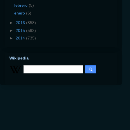
febrero
(5)
enero
(6)
►
2016
(858)
►
2015
(562)
►
2014
(735)
Wikipedia