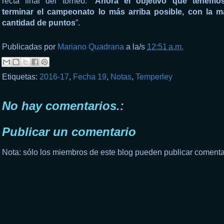
recta final del torneo: “
Ahora el objetivo que tenemo
terminar el campeonato lo más arriba posible, con la m
cantidad de puntos
”.
Publicadas por
Mariano Quadrana
a la/s
12:51 a.m.
Etiquetas:
2016-17
,
Fecha 19
,
Notas
,
Temperley
No hay comentarios.:
Publicar un comentario
Nota: sólo los miembros de este blog pueden publicar comenta