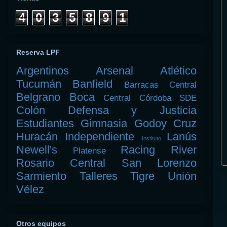
4
0
3
5
8
9
1
Reserva LPF
Argentinos
Arsenal
Atlético
Tucumán
Banfield
Barracas Central
Belgrano
Boca
Central Córdoba SDE
Colón
Defensa y Justicia
Estudiantes
Gimnasia
Godoy Cruz
Huracán
Independiente
Lanús
Instituto
Newell's
Racing
River
Platense
Rosario Central
San Lorenzo
Sarmiento
Talleres
Tigre
Unión
Vélez
Otros equipos