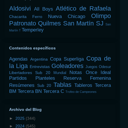
Aldosivi
Atlético de Rafaela
All Boys
Olimpo
Nueva Chicago
Chacarita
Ferro
Patronato
Quilmes
San Martín SJ
San
Temperley
Martín T
Contenidos específicos
Copa de
Agendas
Copa Superliga
Argentina
la Liga
Goleadores
Entrevistas
Juegos Odesur
Notas
Once Ideal
Libertadores Sub 20
Mundial
Partidos
Planteles
Reserva Femenina
Tablas
Resúmenes
Tableros
Tercera
Sub 20
BM
Tercera BN
Tercera C
Trofeo de Campeones
Archivo del Blog
►
2025
(344)
►
2024
(545)