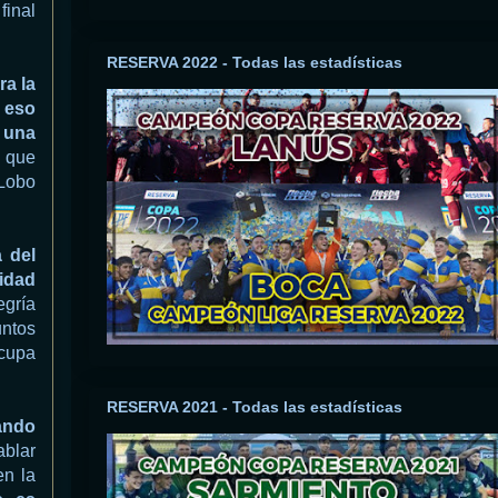
final
RESERVA 2022 - Todas las estadísticas
ra la
 eso
 una
, que
Lobo
 del
idad
egría
untos
ocupa
RESERVA 2021 - Todas las estadísticas
ando
ablar
en la