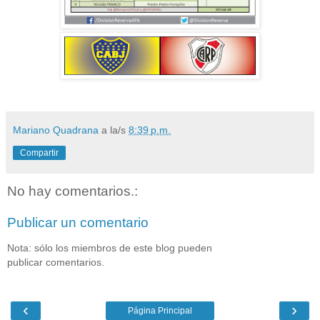
Mariano Quadrana
a la/s
8:39 p.m.
Compartir
No hay comentarios.:
Publicar un comentario
Nota: sólo los miembros de este blog pueden
publicar comentarios.
‹
›
Página Principal