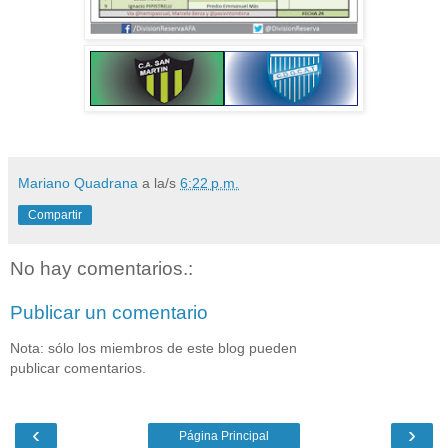
Mariano Quadrana
a la/s
6:22 p.m.
Compartir
No hay comentarios.:
Publicar un comentario
Nota: sólo los miembros de este blog pueden
publicar comentarios.
‹
›
Página Principal