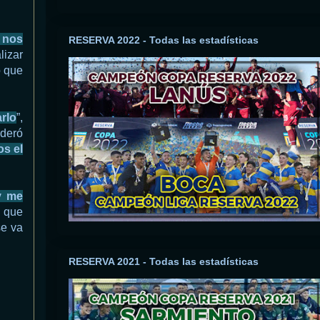
o nos
RESERVA 2022 - Todas las estadísticas
lizar
o que
rlo
”,
ideró
s el
y me
o que
se va
RESERVA 2021 - Todas las estadísticas