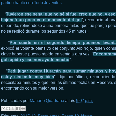
partido habló con Todo Juveniles
.
“
Tuvieron ese penal que no sé si fue, creo que no, y es
bajoneó un poco en el momento del gol
”, reconoció al ana
el partido, refiriéndose a una primera mitad que fue pareja per
no se replicó durante los segundos 45 minutos.
“
Por suerte en el segundo tiempo pudimos levanta
explicó el volante ofensivo del conjunto Albirrojo, quien cons
clave haberse puesto rápido en ventaja otra vez: “
Encontramo
gol rápido y eso nos ayudó mucho
”.
“
Pedí jugar contra Huracán para sumar minutos y ho
estoy sintiendo muy bien
”, dijo por último, reconociend
necesitaba minutos y que, en las últimas fechas en Reserva, 
encontrando con su mejor versión.
Publicadas por
Mariano Quadrana
a la/s
9:07 p.m.