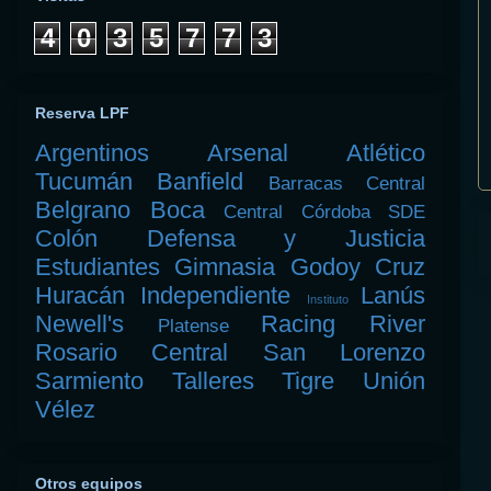
4
0
3
5
7
7
3
Reserva LPF
Argentinos
Arsenal
Atlético
Tucumán
Banfield
Barracas Central
Belgrano
Boca
Central Córdoba SDE
Colón
Defensa y Justicia
Estudiantes
Gimnasia
Godoy Cruz
Huracán
Independiente
Lanús
Instituto
Newell's
Racing
River
Platense
Rosario Central
San Lorenzo
Sarmiento
Talleres
Tigre
Unión
Vélez
Otros equipos