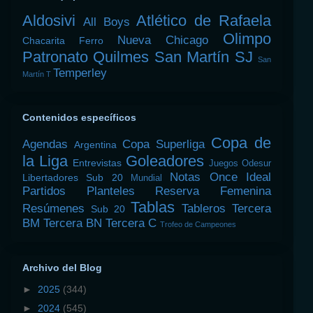
Aldosivi
Atlético de Rafaela
All Boys
Olimpo
Nueva Chicago
Chacarita
Ferro
Patronato
Quilmes
San Martín SJ
San
Temperley
Martín T
Contenidos específicos
Copa de
Agendas
Copa Superliga
Argentina
la Liga
Goleadores
Entrevistas
Juegos Odesur
Notas
Once Ideal
Libertadores Sub 20
Mundial
Partidos
Planteles
Reserva Femenina
Tablas
Resúmenes
Tableros
Tercera
Sub 20
BM
Tercera BN
Tercera C
Trofeo de Campeones
Archivo del Blog
►
2025
(344)
►
2024
(545)