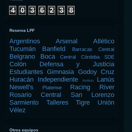
4
0
3
6
2
3
8
Reserva LPF
Argentinos
Arsenal
Atlético
Tucumán
Banfield
Barracas Central
Belgrano
Boca
Central Córdoba SDE
Colón
Defensa y Justicia
Estudiantes
Gimnasia
Godoy Cruz
Huracán
Independiente
Lanús
Instituto
Newell's
Racing
River
Platense
Rosario Central
San Lorenzo
Sarmiento
Talleres
Tigre
Unión
Vélez
Otros equipos