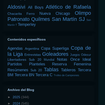
Aldosivi
Atlético de Rafaela
All Boys
Olimpo
Nueva Chicago
Chacarita
Ferro
Patronato
Quilmes
San Martín SJ
San
Temperley
Martín T
Contenidos específicos
Copa de
Agendas
Copa Superliga
Argentina
la Liga
Goleadores
Entrevistas
Juegos Odesur
Notas
Once Ideal
Libertadores Sub 20
Mundial
Partidos
Planteles
Reserva Femenina
Tablas
Resúmenes
Tableros
Tercera
Sub 20
BM
Tercera BN
Tercera C
Trofeo de Campeones
Archivo del Blog
►
2025
(344)
►
2024
(545)