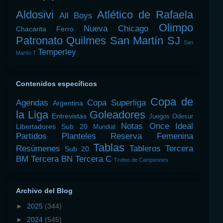
Aldosivi
Atlético de Rafaela
All Boys
Olimpo
Nueva Chicago
Chacarita
Ferro
Patronato
Quilmes
San Martín SJ
San
Temperley
Martín T
Contenidos específicos
Copa de
Agendas
Copa Superliga
Argentina
la Liga
Goleadores
Entrevistas
Juegos Odesur
Notas
Once Ideal
Libertadores Sub 20
Mundial
Partidos
Planteles
Reserva Femenina
Tablas
Resúmenes
Tableros
Tercera
Sub 20
BM
Tercera BN
Tercera C
Trofeo de Campeones
Archivo del Blog
►
2025
(344)
►
2024
(545)