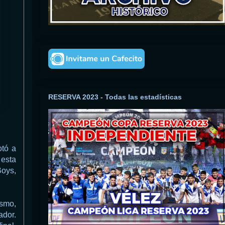
RESERVA 2023 - Todas las estadísticas
otó a
 esta
Boys,
ismo,
ador.