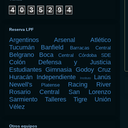
4
0
3
5
2
9
4
Reserva LPF
Argentinos
Arsenal
Atlético
Tucumán
Banfield
Barracas Central
Belgrano
Boca
Central Córdoba SDE
Colón
Defensa y Justicia
Estudiantes
Gimnasia
Godoy Cruz
Huracán
Independiente
Lanús
Instituto
Newell's
Racing
River
Platense
Rosario Central
San Lorenzo
Sarmiento
Talleres
Tigre
Unión
Vélez
Otros equipos