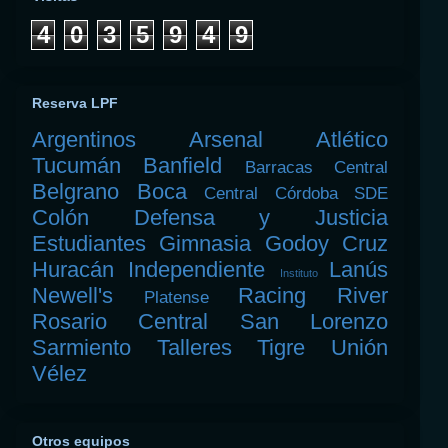
4
0
3
5
9
4
9
Reserva LPF
Argentinos
Arsenal
Atlético
Tucumán
Banfield
Barracas Central
Belgrano
Boca
Central Córdoba SDE
Colón
Defensa y Justicia
Estudiantes
Gimnasia
Godoy Cruz
Huracán
Independiente
Lanús
Instituto
Newell's
Racing
River
Platense
Rosario Central
San Lorenzo
Sarmiento
Talleres
Tigre
Unión
Vélez
Otros equipos