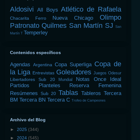
Aldosivi
Atlético de Rafaela
All Boys
Olimpo
Nueva Chicago
Chacarita
Ferro
Patronato
Quilmes
San Martín SJ
San
Temperley
Martín T
Contenidos específicos
Copa de
Agendas
Copa Superliga
Argentina
la Liga
Goleadores
Entrevistas
Juegos Odesur
Notas
Once Ideal
Libertadores Sub 20
Mundial
Partidos
Planteles
Reserva Femenina
Tablas
Resúmenes
Tableros
Tercera
Sub 20
BM
Tercera BN
Tercera C
Trofeo de Campeones
Archivo del Blog
►
2025
(344)
►
2024
(545)