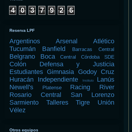
4
0
3
7
9
2
6
Reserva LPF
Argentinos
Arsenal
Atlético
Tucumán
Banfield
Barracas Central
Belgrano
Boca
Central Córdoba SDE
Colón
Defensa y Justicia
Estudiantes
Gimnasia
Godoy Cruz
Huracán
Independiente
Lanús
Instituto
Newell's
Racing
River
Platense
Rosario Central
San Lorenzo
Sarmiento
Talleres
Tigre
Unión
Vélez
Otros equipos