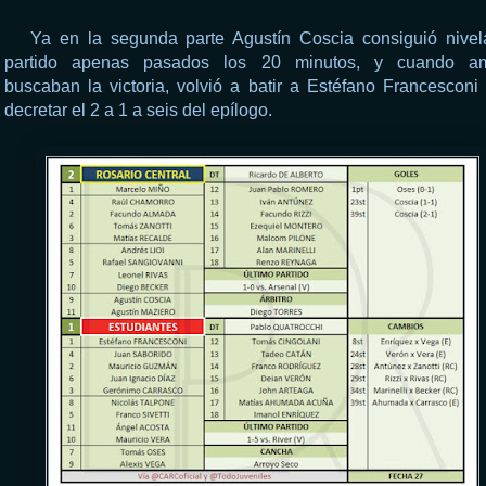
Ya en la segunda parte Agustín Coscia consiguió nivela
partido apenas pasados los 20 minutos, y cuando a
buscaban la victoria, volvió a batir a Estéfano Francesconi
decretar el 2 a 1 a seis del epílogo.