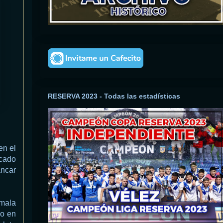
RESERVA 2023 - Todas las estadísticas
en el
icado
ancar
 mala
go en