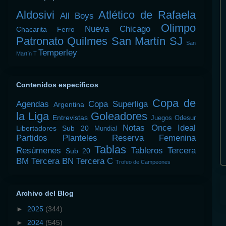
Aldosivi
Atlético de Rafaela
All Boys
Olimpo
Nueva Chicago
Chacarita
Ferro
Patronato
Quilmes
San Martín SJ
San
Temperley
Martín T
Contenidos específicos
Copa de
Agendas
Copa Superliga
Argentina
la Liga
Goleadores
Entrevistas
Juegos Odesur
Notas
Once Ideal
Libertadores Sub 20
Mundial
Partidos
Planteles
Reserva Femenina
Tablas
Resúmenes
Tableros
Tercera
Sub 20
BM
Tercera BN
Tercera C
Trofeo de Campeones
Archivo del Blog
►
2025
(344)
►
2024
(545)