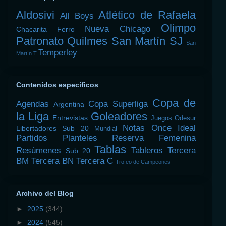
Aldosivi
Atlético de Rafaela
All Boys
Olimpo
Nueva Chicago
Chacarita
Ferro
Patronato
Quilmes
San Martín SJ
San
Temperley
Martín T
Contenidos específicos
Copa de
Agendas
Copa Superliga
Argentina
la Liga
Goleadores
Entrevistas
Juegos Odesur
Notas
Once Ideal
Libertadores Sub 20
Mundial
Partidos
Planteles
Reserva Femenina
Tablas
Resúmenes
Tableros
Tercera
Sub 20
BM
Tercera BN
Tercera C
Trofeo de Campeones
Archivo del Blog
►
2025
(344)
►
2024
(545)