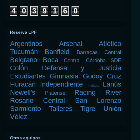
4
0
3
9
1
6
0
Reserva LPF
Argentinos
Arsenal
Atlético
Tucumán
Banfield
Barracas Central
Belgrano
Boca
Central Córdoba SDE
Colón
Defensa y Justicia
Estudiantes
Gimnasia
Godoy Cruz
Huracán
Independiente
Lanús
Instituto
Newell's
Racing
River
Platense
Rosario Central
San Lorenzo
Sarmiento
Talleres
Tigre
Unión
Vélez
Otros equipos