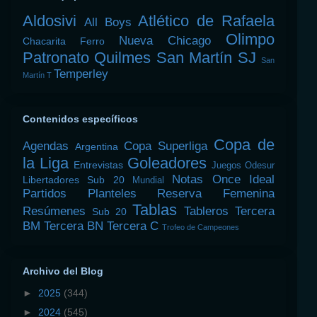
Aldosivi
Atlético de Rafaela
All Boys
Olimpo
Nueva Chicago
Chacarita
Ferro
Patronato
Quilmes
San Martín SJ
San
Temperley
Martín T
Contenidos específicos
Copa de
Agendas
Copa Superliga
Argentina
la Liga
Goleadores
Entrevistas
Juegos Odesur
Notas
Once Ideal
Libertadores Sub 20
Mundial
Partidos
Planteles
Reserva Femenina
Tablas
Resúmenes
Tableros
Tercera
Sub 20
BM
Tercera BN
Tercera C
Trofeo de Campeones
Archivo del Blog
►
2025
(344)
►
2024
(545)