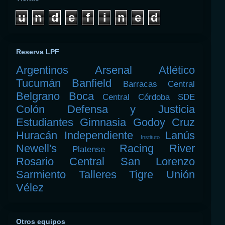
u
n
d
e
f
i
n
e
d
Reserva LPF
Argentinos
Arsenal
Atlético
Tucumán
Banfield
Barracas Central
Belgrano
Boca
Central Córdoba SDE
Colón
Defensa y Justicia
Estudiantes
Gimnasia
Godoy Cruz
Huracán
Independiente
Lanús
Instituto
Newell's
Racing
River
Platense
Rosario Central
San Lorenzo
Sarmiento
Talleres
Tigre
Unión
Vélez
Otros equipos