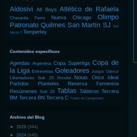
Aldosivi
Atlético de Rafaela
All Boys
Olimpo
Nueva Chicago
Chacarita
Ferro
Patronato
Quilmes
San Martín SJ
San
Temperley
Martín T
Contenidos específicos
Copa de
Agendas
Copa Superliga
Argentina
la Liga
Goleadores
Entrevistas
Juegos Odesur
Notas
Once Ideal
Libertadores Sub 20
Mundial
Partidos
Planteles
Reserva Femenina
Tablas
Resúmenes
Tableros
Tercera
Sub 20
BM
Tercera BN
Tercera C
Trofeo de Campeones
Archivo del Blog
►
2025
(344)
►
2024
(545)