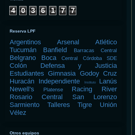
4
0
3
6
1
7
7
Reserva LPF
Argentinos
Arsenal
Atlético
Tucumán
Banfield
Barracas Central
Belgrano
Boca
Central Córdoba SDE
Colón
Defensa y Justicia
Estudiantes
Gimnasia
Godoy Cruz
Huracán
Independiente
Lanús
Instituto
Newell's
Racing
River
Platense
Rosario Central
San Lorenzo
Sarmiento
Talleres
Tigre
Unión
Vélez
Otros equipos