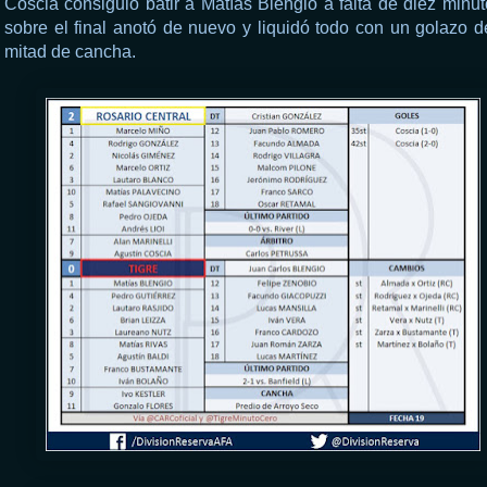
Coscia consiguió batir a Matías Blengio a falta de diez minut
sobre el final anotó de nuevo y liquidó todo con un golazo 
mitad de cancha.