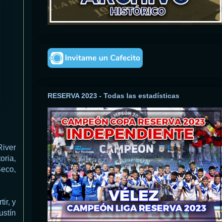
RESERVA 2023 - Todas las estadísticas
iver
oria,
Seco,
ir, y
ustín