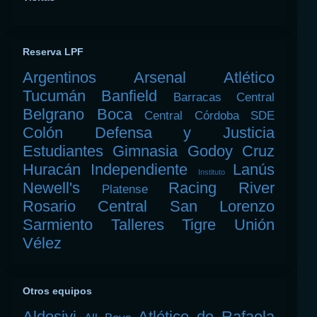
Reserva LPF
Argentinos
Arsenal
Atlético
Tucumán
Banfield
Barracas Central
Belgrano
Boca
Central Córdoba SDE
Colón
Defensa y Justicia
Estudiantes
Gimnasia
Godoy Cruz
Huracán
Independiente
Lanús
Instituto
Newell's
Racing
River
Platense
Rosario Central
San Lorenzo
Sarmiento
Talleres
Tigre
Unión
Vélez
Otros equipos
Aldosivi
Atlético de Rafaela