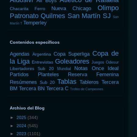
All Boys
Olimpo
Nueva Chicago
Chacarita
Ferro
Patronato
Quilmes
San Martín SJ
San
Temperley
Martín T
Contenidos específicos
Copa de
Agendas
Copa Superliga
Argentina
la Liga
Goleadores
Entrevistas
Juegos Odesur
Notas
Once Ideal
Libertadores Sub 20
Mundial
Partidos
Planteles
Reserva Femenina
Tablas
Resúmenes
Tableros
Tercera
Sub 20
BM
Tercera BN
Tercera C
Trofeo de Campeones
Archivo del Blog
►
2025
(344)
►
2024
(545)
►
2023
(1101)