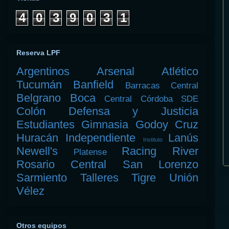
4
0
3
9
0
3
1
Reserva LPF
Argentinos
Arsenal
Atlético
Tucumán
Banfield
Barracas Central
Belgrano
Boca
Central Córdoba SDE
Colón
Defensa y Justicia
Estudiantes
Gimnasia
Godoy Cruz
Huracán
Independiente
Lanús
Instituto
Newell's
Racing
River
Platense
Rosario Central
San Lorenzo
Sarmiento
Talleres
Tigre
Unión
Vélez
Otros equipos