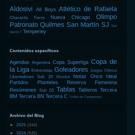
Aldosivi
Atlético de Rafaela
All Boys
Olimpo
Nueva Chicago
Chacarita
Ferro
Patronato
Quilmes
San Martín SJ
San
Temperley
Martín T
Contenidos específicos
Copa de
Agendas
Copa Superliga
Argentina
la Liga
Goleadores
Entrevistas
Juegos Odesur
Notas
Once Ideal
Libertadores Sub 20
Mundial
Partidos
Planteles
Reserva Femenina
Tablas
Resúmenes
Tableros
Tercera
Sub 20
BM
Tercera BN
Tercera C
Trofeo de Campeones
Archivo del Blog
►
2025
(344)
►
2024
(545)