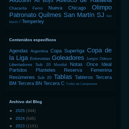
All Boys
Olimpo
Nueva Chicago
Chacarita
Ferro
Patronato
Quilmes
San Martín SJ
San
Temperley
Martín T
Contenidos específicos
Copa de
Agendas
Copa Superliga
Argentina
la Liga
Goleadores
Entrevistas
Juegos Odesur
Notas
Once Ideal
Libertadores Sub 20
Mundial
Partidos
Planteles
Reserva Femenina
Tablas
Resúmenes
Tableros
Tercera
Sub 20
BM
Tercera BN
Tercera C
Trofeo de Campeones
Archivo del Blog
►
2025
(344)
►
2024
(545)
►
2023
(1101)