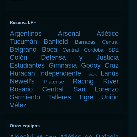
Reserva LPF
Argentinos
Arsenal
Atlético
Tucumán
Banfield
Barracas Central
Belgrano
Boca
Central Córdoba SDE
Colón
Defensa y Justicia
Estudiantes
Gimnasia
Godoy Cruz
Huracán
Independiente
Lanús
Instituto
Newell's
Racing
River
Platense
Rosario Central
San Lorenzo
Sarmiento
Talleres
Tigre
Unión
Vélez
Otros equipos
Aldosivi
Atlético de Rafaela