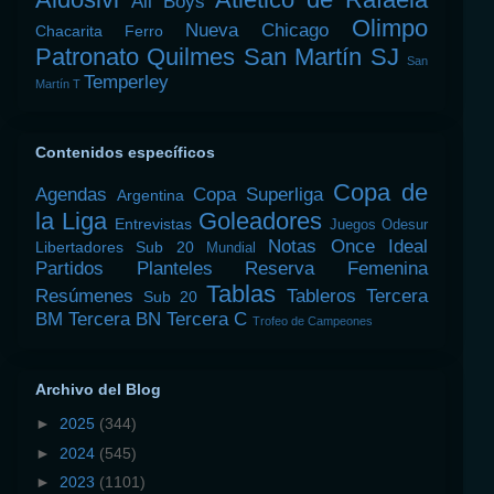
All Boys
Olimpo
Nueva Chicago
Chacarita
Ferro
Patronato
Quilmes
San Martín SJ
San
Temperley
Martín T
Contenidos específicos
Copa de
Agendas
Copa Superliga
Argentina
la Liga
Goleadores
Entrevistas
Juegos Odesur
Notas
Once Ideal
Libertadores Sub 20
Mundial
Partidos
Planteles
Reserva Femenina
Tablas
Resúmenes
Tableros
Tercera
Sub 20
BM
Tercera BN
Tercera C
Trofeo de Campeones
Archivo del Blog
►
2025
(344)
►
2024
(545)
►
2023
(1101)