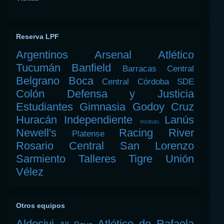
Reserva LPF
Argentinos
Arsenal
Atlético
Tucumán
Banfield
Barracas Central
Belgrano
Boca
Central Córdoba SDE
Colón
Defensa y Justicia
Estudiantes
Gimnasia
Godoy Cruz
Huracán
Independiente
Lanús
Instituto
Newell's
Racing
River
Platense
Rosario Central
San Lorenzo
Sarmiento
Talleres
Tigre
Unión
Vélez
Otros equipos
Aldosivi
Atlético de Rafaela