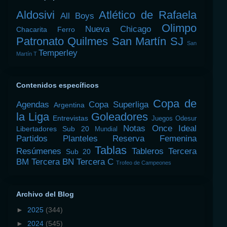
Aldosivi
Atlético de Rafaela
All Boys
Olimpo
Nueva Chicago
Chacarita
Ferro
Patronato
Quilmes
San Martín SJ
San
Temperley
Martín T
Contenidos específicos
Copa de
Agendas
Copa Superliga
Argentina
la Liga
Goleadores
Entrevistas
Juegos Odesur
Notas
Once Ideal
Libertadores Sub 20
Mundial
Partidos
Planteles
Reserva Femenina
Tablas
Resúmenes
Tableros
Tercera
Sub 20
BM
Tercera BN
Tercera C
Trofeo de Campeones
Archivo del Blog
►
2025
(344)
►
2024
(545)