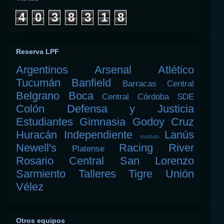
4
0
3
8
3
1
8
Reserva LPF
Argentinos
Arsenal
Atlético
Tucumán
Banfield
Barracas Central
Belgrano
Boca
Central Córdoba SDE
Colón
Defensa y Justicia
Estudiantes
Gimnasia
Godoy Cruz
Huracán
Independiente
Lanús
Instituto
Newell's
Racing
River
Platense
Rosario Central
San Lorenzo
Sarmiento
Talleres
Tigre
Unión
Vélez
Otros equipos