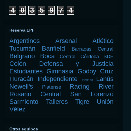
4
0
3
5
9
7
4
Reserva LPF
Argentinos
Arsenal
Atlético
Tucumán
Banfield
Barracas Central
Belgrano
Boca
Central Córdoba SDE
Colón
Defensa y Justicia
Estudiantes
Gimnasia
Godoy Cruz
Huracán
Independiente
Lanús
Instituto
Newell's
Racing
River
Platense
Rosario Central
San Lorenzo
Sarmiento
Talleres
Tigre
Unión
Vélez
Otros equipos