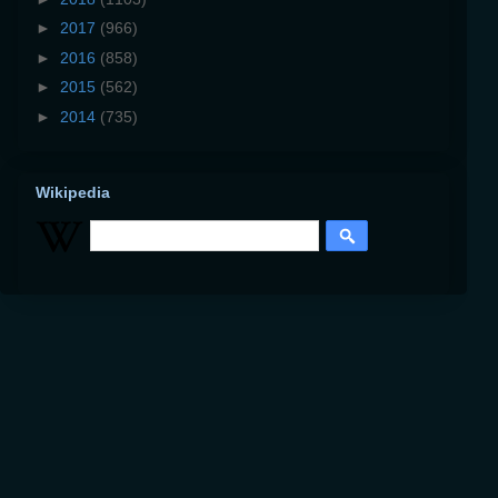
►
2017
(966)
►
2016
(858)
►
2015
(562)
►
2014
(735)
Wikipedia