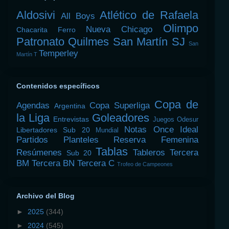
Aldosivi
Atlético de Rafaela
All Boys
Olimpo
Nueva Chicago
Chacarita
Ferro
Patronato
Quilmes
San Martín SJ
San
Temperley
Martín T
Contenidos específicos
Copa de
Agendas
Copa Superliga
Argentina
la Liga
Goleadores
Entrevistas
Juegos Odesur
Notas
Once Ideal
Libertadores Sub 20
Mundial
Partidos
Planteles
Reserva Femenina
Tablas
Resúmenes
Tableros
Tercera
Sub 20
BM
Tercera BN
Tercera C
Trofeo de Campeones
Archivo del Blog
►
2025
(344)
►
2024
(545)