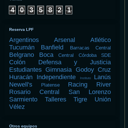
4
0
3
5
8
2
1
Reserva LPF
Argentinos
Arsenal
Atlético
Tucumán
Banfield
Barracas Central
Belgrano
Boca
Central Córdoba SDE
Colón
Defensa y Justicia
Estudiantes
Gimnasia
Godoy Cruz
Huracán
Independiente
Lanús
Instituto
Newell's
Racing
River
Platense
Rosario Central
San Lorenzo
Sarmiento
Talleres
Tigre
Unión
Vélez
Otros equipos