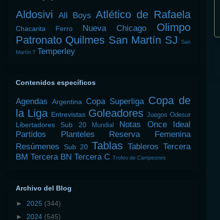
Aldosivi
Atlético de Rafaela
All Boys
Olimpo
Nueva Chicago
Chacarita
Ferro
Patronato
Quilmes
San Martín SJ
San
Temperley
Martín T
Contenidos específicos
Copa de
Agendas
Copa Superliga
Argentina
la Liga
Goleadores
Entrevistas
Juegos Odesur
Notas
Once Ideal
Libertadores Sub 20
Mundial
Partidos
Planteles
Reserva Femenina
Tablas
Resúmenes
Tableros
Tercera
Sub 20
BM
Tercera BN
Tercera C
Trofeo de Campeones
Archivo del Blog
►
2025
(344)
►
2024
(545)