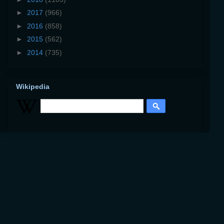
►
2017
(966)
►
2016
(858)
►
2015
(562)
►
2014
(735)
Wikipedia